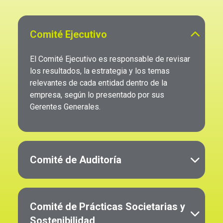
Comité Ejecutivo
El Comité Ejecutivo es responsable de revisar
los resultados, la estrategia y los temas
relevantes de cada entidad dentro de la
empresa, según lo presentado por sus
Gerentes Generales.
Comité de Auditoría
Entre las funciones del Comité de Auditoría se
incluyen las siguientes:
Comité de Prácticas Societarias y
Evaluar nuestros sistemas de control interno y
Sostenibilidad