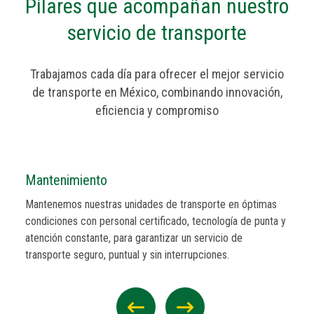
Pilares que acompañan nuestro
servicio de transporte
Trabajamos cada día para ofrecer el mejor servicio
de transporte en México, combinando innovación,
eficiencia y compromiso
Logística
So
Coordinamos cada trayecto con precisión, gracias a nuestra
Co
 y
torre de control, monitoreo en tiempo real y tecnología que
co
garantiza seguridad y eficiencia en cada kilómetro.
se