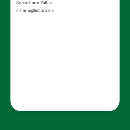
Ventas​
Alicia García Torres​
alicia.garcia@lidcorp.mx
Celaya
Ventas
Rodrigo Alejandro García Pérez​
r.garcia2@lidcorp.mx​
Querétaro
Ventas ​
comercialmkt@traxion.global