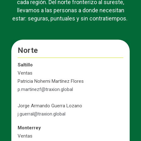
cada región. Del norte fronterizo al sureste,
llevamos a las personas a donde necesitan
estar: seguras, puntuales y sin contratiempos.
Bajío
Aguascalientes
Ventas
Alicia García Torres​
alicia.garcia@lidcorp.mx​
San Luis Potosi ​
Ventas ​
ventas1slp@traxion.global
Silao​