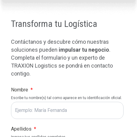
la disponibilidad de productos y la
necesidades complejas y específicas de la
satisfacción del cliente, lo que apoya los
industria pesada y manufacturera.
objetivos de crecimiento y rentabilidad del
Transforma tu Logística
sector.
Contáctanos y descubre cómo nuestras
soluciones pueden
impulsar tu negocio
.
Completa el formulario y un experto de
TRAXION Logistics se pondrá en contacto
contigo.
Nombre
*
Escribe tu nombre(s) tal como aparece en tu identificación oficial.
Apellidos
*