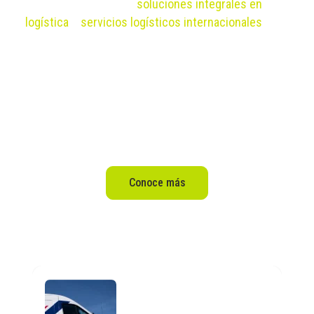
Ya sea que necesites
soluciones integrales en
logística
o
servicios logísticos internacionales
, nos
comprometemos a proporcionar estrategias
personalizadas que optimicen cada aspecto de tus
operaciones. Confía en TRAXION Logistics para
obtener soluciones innovadoras y efectivas que
impulsen el crecimiento y la eficiencia de tu
empresa.
Conoce más
Cotiza nuestras soluciones logísticas
TRAXION crea una nueva
división para aprovechar el