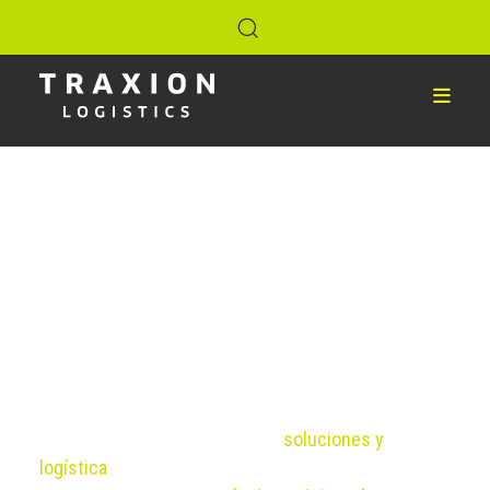
Soluciones integrales en
Logística
Descubre cómo en TRAXION Logistics
transformamos tu cadena de suministro con
nuestras soluciones en logística integral.
Aprovechando nuestra avanzada tecnología y
extensa red global, ofrecemos
soluciones y
logística
que llevan tu negocio al siguiente nivel.