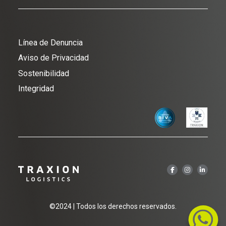
El Bisonte
Medistik
Paseo de la Reforma 115, Lomas de Chapultepec C.P.
LiPU
Traxporta
11000 CDMX
Línea de Denuncia
MyM
Traxi
Aviso de Privacidad
Redpack
Publica
Sostenibilidad
Egoba
V-Modal
Integridad
Solistica
©2024 | Todos los derechos reservados.