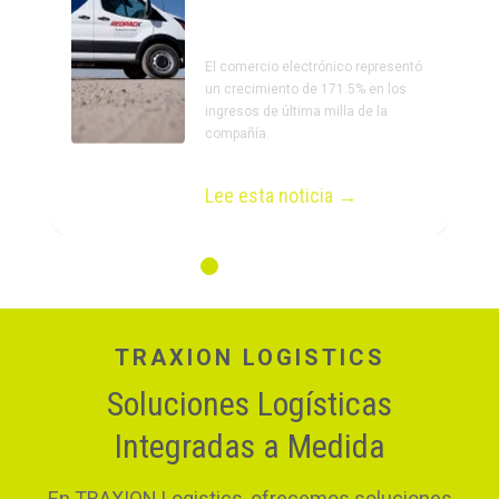
boom del "e-commerce".
El comercio electrónico representó
un crecimiento de 171.5% en los
ingresos de última milla de la
compañía.
Lee esta noticia →
TRAXION LOGISTICS
Soluciones Logísticas
Integradas a Medida
En TRAXION Logistics, ofrecemos soluciones