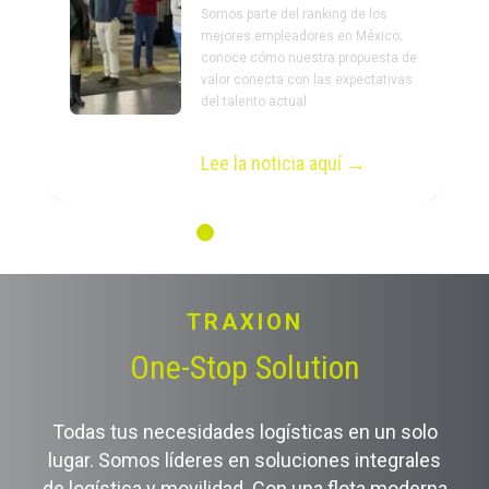
Somos parte del ranking de los
mejores empleadores en México;
conoce cómo nuestra propuesta de
valor conecta con las expectativas
del talento actual
Lee la noticia aquí →
TRAXION
One-Stop Solution
Todas tus necesidades logísticas en un solo
lugar. Somos líderes en soluciones integrales
de logística y movilidad. Con una flota moderna