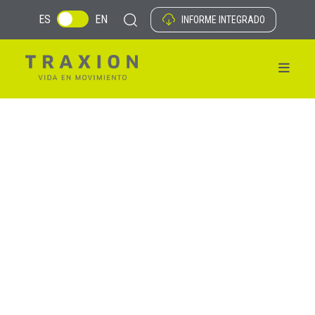
ES
EN
INFORME INTEGRADO
Servicios de Movilidad y
Logística
En TRAXION, ofrecemos los servicios
especializados de logística y movilidad más
completos de la industria. Cubrimos todas tus
necesidades, desde el transporte de personal,
hasta los permisos y transporte de carga
nacional e internacional. Con nuestras