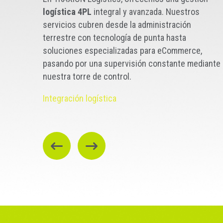
logística 4PL
integral y avanzada. Nuestros
servicios cubren desde la administración
Administración Terrestre
terrestre con tecnología de punta hasta
soluciones especializadas para eCommerce,
Optimización de operaciones terrestres con tecnología
e de
pasando por una supervisión constante mediante
avanzada, con una
distribución y transporte
eficiente.
nuestra torre de control.
Integración logística