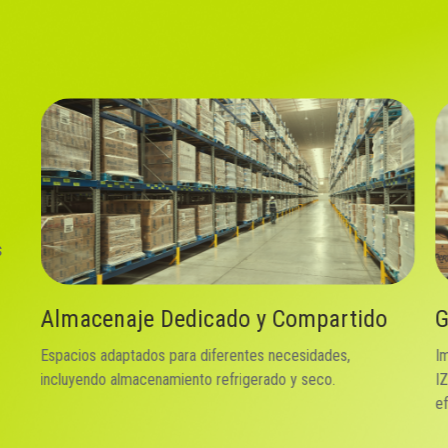
s
Gestión de Inventarios
L
Implementamos tecnología propia, como nuestro sistema
So
IZEL, que garantiza una gestión de inventarios precisa y
la
eficiente.