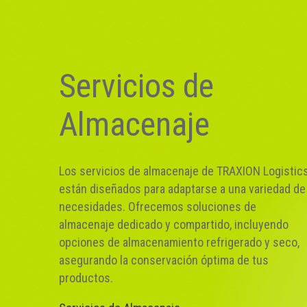
Servicios de
Almacenaje
Los servicios de almacenaje de TRAXION Logistic
están diseñados para adaptarse a una variedad de
necesidades. Ofrecemos soluciones de
e
Almacenaje Dedicado y Compartido
almacenaje dedicado y compartido, incluyendo
opciones de almacenamiento refrigerado y seco,
lución hasta
Espacios adaptados para diferentes necesidades,
asegurando la conservación óptima de tus
incluyendo almacenamiento refrigerado y seco.
productos.