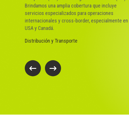
Fraccionada (LTL)
Brindamos una amplia cobertura que incluye
ando
servicios especializados para operaciones
Soluciones flexibles para todo tipo de necesidades con
internacionales y cross-border, especialmente en
nuestro
servicio de logistica y transporte.
USA y Canadá.
Distribución y Transporte