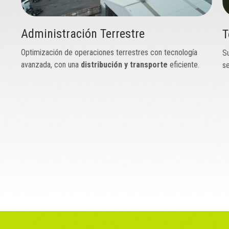
Torre de Control
C
Supervisión y gestión en tiempo real, garantizando
An
seguridad y eficiencia.
su