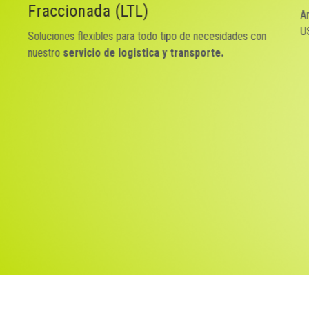
Amplia cobertura, incluyendo servicios especializados para
S
USA y Canadá.
o