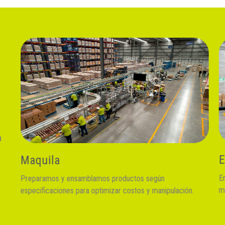
a
Empaquetado
E
Empacamos, clasificamos y optimizamos espacio para
C
mejorar eficiencia y tarifas de transporte.
pa