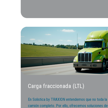
Carga fraccionada (LTL)
En Solistica by TRAXION entendemos que no toda la 
camión completo. Por ello, ofrecemos soluciones de