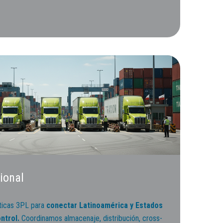
ional
sticas 3PL para
conectar Latinoamérica y Estados
ontrol.
Coordinamos almacenaje, distribución, cross-