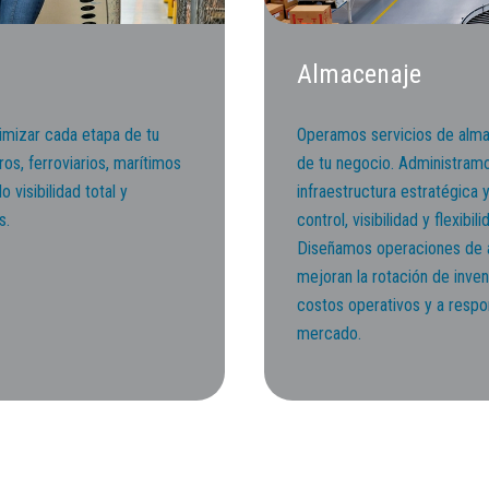
Almacenaje
imizar cada etapa de tu
Operamos servicios de almac
s, ferroviarios, marítimos
de tu negocio. Administramo
 visibilidad total y
infraestructura estratégica
s.
control, visibilidad y flexib
Diseñamos operaciones de a
mejoran la rotación de inve
costos operativos y a respo
mercado.