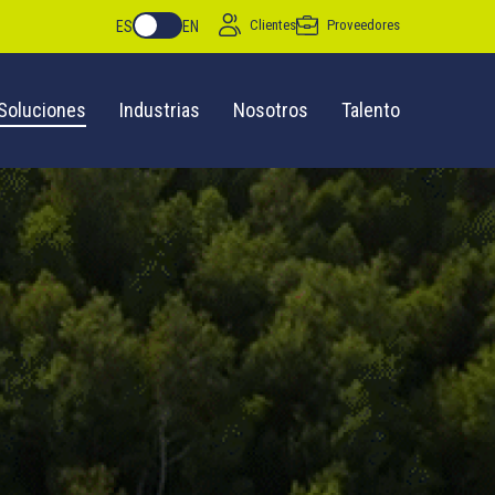
Clientes
Proveedores
ES
EN
Soluciones
Industrias
Nosotros
Talento