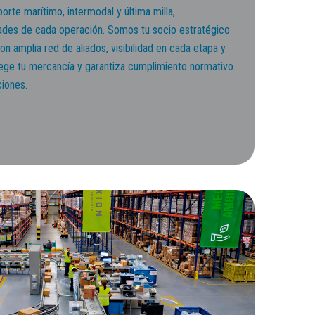
porte marítimo, intermodal y última milla,
ades de cada operación. Somos tu socio estratégico
on amplia red de aliados, visibilidad en cada etapa y
ege tu mercancía y garantiza cumplimiento normativo
iones.