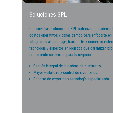
Soluciones 3PL
Con nuestras
soluciones 3PL
optimizas tu cadena d
costos operativos y ganas tiempo para enfocarte en 
Integramos almacenaje, transporte y comercio exterio
tecnología y expertos en logística que garantizan pro
crecimiento sostenible para tu negocio.
Gestión integral de la cadena de suministro.
Mayor visibilidad y control de inventarios.
Soporte de expertos y tecnología especializada.