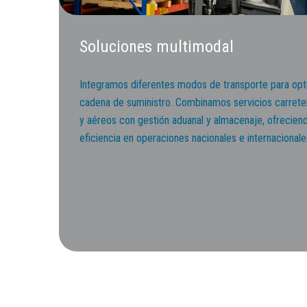
Soluciones multimodal
Integramos diferentes modos de transporte para opt
cadena de suministro. Combinamos servicios carretero
y aéreos con gestión aduanal y almacenaje, ofreciendo
eficiencia en operaciones nacionales e internacionale