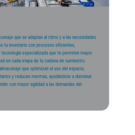
enaje que se adaptan al ritmo y a las necesidades
s tu inventario con procesos eficientes,
 y tecnología especializada que te permiten mayor
ilidad en cada etapa de tu cadena de suministro.
lmacenaje que optimizan el uso del espacio,
ntarios y reducen mermas, ayudándote a disminuir
nder con mayor agilidad a las demandas del