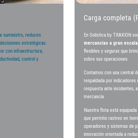
Carga completa (
e suministro, reduces
En Solistica by TRAXION s
decisiones estratégicas.
mercancías a gran escala
r con infraestructura,
flexibles y seguras que brind
ductividad, control y
sobre sus operaciones.
Contamos con una central d
respaldada por indicadores d
respuesta ante incidentes, 
mercancía.
Nuestra flota está equipada
que permite rastreo en tiem
operadores y sistemas de p
innovación orientada a redu