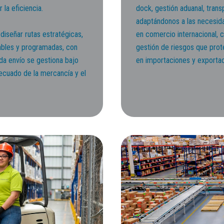
la eficiencia.
dock, gestión aduanal, trans
adaptándonos a las necesid
diseñar rutas estratégicas,
en comercio internacional, c
iables y programadas, con
gestión de riesgos que prot
Cada envío se gestiona bajo
en importaciones y exportac
cuado de la mercancía y el